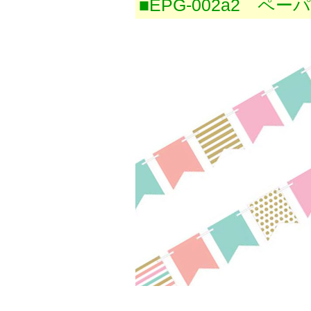
■EPG-002a2 