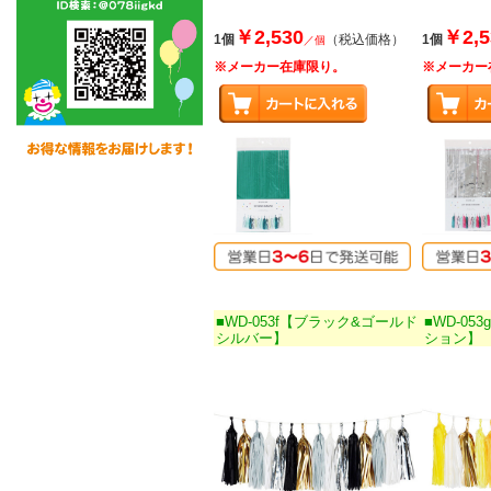
￥2,530
￥2,5
1個
（税込価格）
1個
／個
※メーカー在庫限り。
※メーカー
■WD-053f【ブラック&ゴールド
■WD-05
シルバー】
ション】