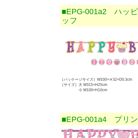
■EPG-001a2 
ッフ
［パッケージサイズ］W330×Ｈ32×D0.3cm
［サイズ］大 W315×H25cm
小 W100×H10cm
■EPG-001a4 プリ