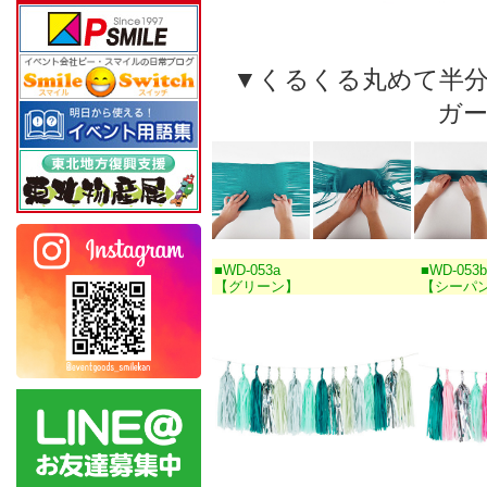
▼くるくる丸めて半
ガ
■WD-053a
■WD-053b
【グリーン】
【シーパ