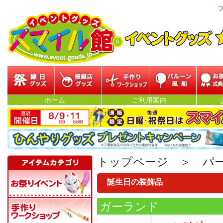
プ
縁日グッズ
模擬店グッズ
参加型イベント
バルーン・風船
お披露目
ホーム
ご利用案内
ベン
トップページ
＞
パ
誕生日の装飾品
ガーランド