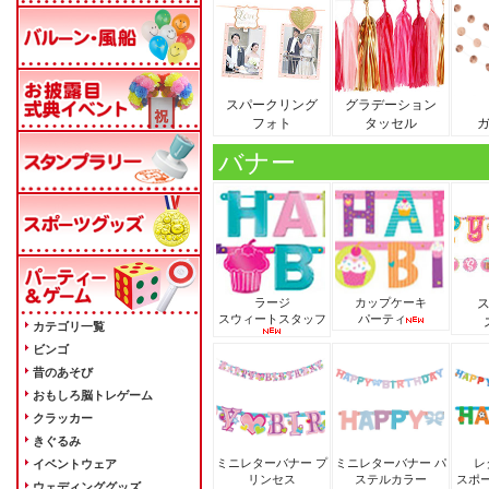
スパークリング
グラデーション
フォト
タッセル
バナー
ラージ
カップケーキ
スウィートスタッフ
パーティ
カテゴリ一覧
ビンゴ
昔のあそび
おもしろ脳トレゲーム
クラッカー
きぐるみ
ミニレターバナー プ
ミニレターバナー パ
レ
イベントウェア
リンセス
ステルカラー
スポ
ウェディンググッズ