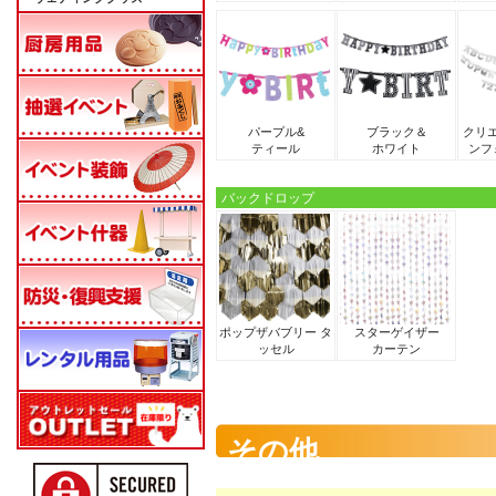
パープル&
ブラック＆
クリ
ティール
ホワイト
ンフ
バックドロップ
ポップザバブリー タ
スターゲイザー
ッセル
カーテン
その他