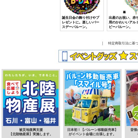
誕生日会の飾り付けやプ
出産のお祝い、赤
レゼントに。楽しいバー
用のかわいいアル
スデーバルーン。
ビーバルーン。
｜
特定商取引法に基
被災地復興支援
日本初！【バルーン移動販売車】
昔懐
【北陸物産展】実施します。
がイベント会場に出張します。