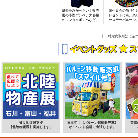
風船を浮かべたい！販売
誕生日会の飾り付
用の小型ボンベ、大容量
レゼントにも。楽
のレンタルボンベなど。
ースデーバルーン
｜
特定商取引法に基
被災地復興支援
日本初！【バルーン移動販売車】
昔懐
【北陸物産展】実施します。
がイベント会場に出張します。