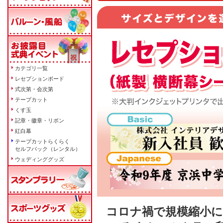
カテゴリ一覧
レセプションボード
式次第・会次第
テープカット
くす玉
記章・徽章・リボン
紅白幕
テープカットらくらく
セルフパック（レンタル）
ウェディンググッズ
コロナ禍で規模縮小