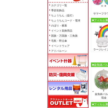
カテゴリ一覧
季節装飾品
サマーフラ
ちょうちん（提灯）
■フィルム
ちょうちんコード・電球
のぼり・横幕
イベント装飾用品
国旗・万国旗・三角旗
毛氈・野点傘
イベントウェア
ラージレイ
アドバルーン
■金魚鉢バ
金魚鉢バル
琉金
■フィルム