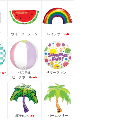
グ
ウォーターメロン
レインボー
輪
パステル
サマーファン！
ビーチボール
椰子の木
パームツリー