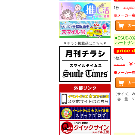
1枚
￥1,430
※メーカー
■ESUD-00
ハートサン
▼チラシ掲載品はこちら▼
5枚入
￥1
￥6,050
→
※メーカー
［サイズ］W11
［容 量］51