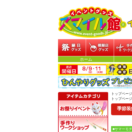
縁日グッズ
模擬店グッズ
参加型イ
ホーム
トップペー
トップペー
季節装
■サマーモ