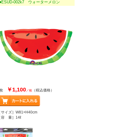
■ESUD-002k7 ウォーターメロン
￥1,100
1枚
（税込価格）
／枚
［サイズ］W81×H40cm
［容 量］14ℓ