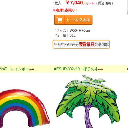
￥7,040
5枚入
（税込価格）
／セット
※在庫1点限り！
［サイズ］W50×H70cm
［容 量］61L
02k47 レインボー
■ESUD-002k10 椰子の木