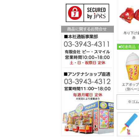
吊り下げ
赤
■関連商品
エアポップ
（別ペー
※ゴム