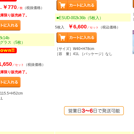
￥770
（税抜価格）
→
／枚
在庫限り販売終了。
■ESUD-002k36b（5枚入）
￥6,600
5枚入
（税込価格）
／セット
2k14b
グラス（5枚）
［サイズ］W40×H78cm
［容 量］41L ［パッケージ］なし
,650
（税抜価格）
／セット
在庫限り販売終了。
5.5×H52cm
L