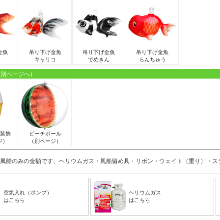
金魚
吊り下げ金魚
吊り下げ金魚
吊り下げ金魚
キャリコ
でめきん
らんちゅう
（別ページへ）
装飾
ビーチボール
ジ）
（別ページ）
風船のみの金額です、ヘリウムガス・風船留め具・リボン・ウェイト（重り）・ス
空気入れ（ポンプ）
ヘリウムガス
はこちら
はこちら