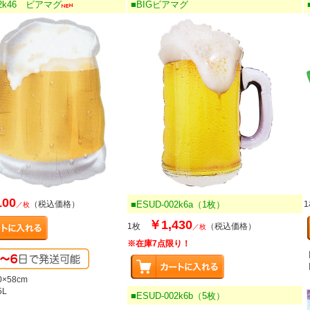
02k46 ビアマグ
■BIGビアマグ
100
（税込価格）
■ESUD-002k6a（1枚）
／枚
￥1,430
1枚
（税込価格）
／枚
※在庫7点限り！
×58cm
L
■ESUD-002k6b（5枚）