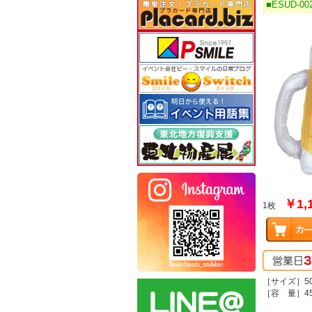
■ESUD-0
￥1,
1枚
［サイズ］50
［容 量］45