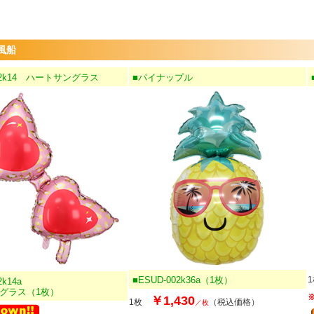
風船
002k14 ハートサングラス
■パイナップル
■ESUD-002k36a（1枚）
2k14a
グラス（1枚）
￥1,430
1枚
（税込価格）
／枚