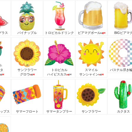
グラス
パイナップル
トロピカルドリンク
ビアマグボール
BIGビアマ
タ
サンフラワー
トロピカル
スマイル
パステル浮き
グロウ
ハイビスカス
サンシャイン
ップス
サマーフロート
サマータンブラー
サンフラワー
カクタス