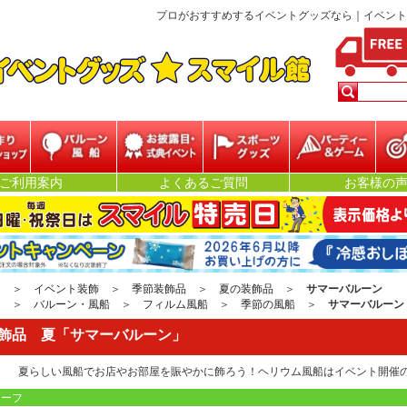
プロがおすすめするイベントグッズなら｜イベントグッズ★
ベント
バルーン・風船
お披露目・式典イ
スポーツグッズ
パーティー&ゲー
抽
ご利用案内
よくあるご質問
お客様の
ベント
ム
ジ
＞
イベント装飾
＞
季節装飾品
＞
夏の装飾品
＞
サマーバルーン
ジ
＞
バルーン・風船
＞
フィルム風船
＞
季節の風船
＞
サマーバルーン
飾品 夏「サマーバルーン」
夏らしい風船でお店やお部屋を賑やかに飾ろう！ヘリウム風船はイベント開催
チーフ