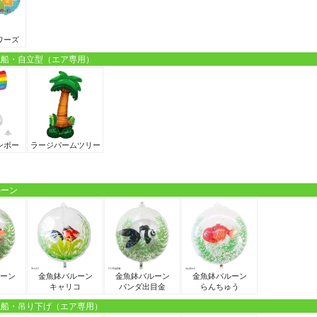
ワーズ
風船・自立型（エア専用）
ンボー
ラージパームツリー
ルーン
ーン
金魚鉢バルーン
金魚鉢バルーン
金魚鉢バルーン
キャリコ
パンダ出目金
らんちゅう
風船・吊り下げ（エア専用）