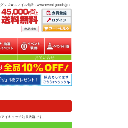
スマイル館®（www.event-goods.jp）
選イベント
イベント装飾
イベント什器
声
お問い合せ
のアイキャッチ効果抜群です。