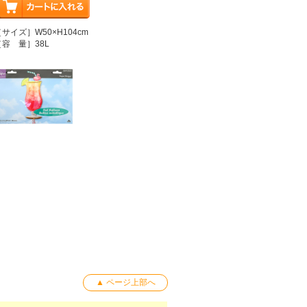
［サイズ］W50×H104cm
［容 量］38L
▲ ページ上部へ